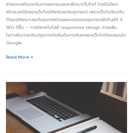
ช่วยประหยัดเวลาในการออกแบบและพัฒนาเว็บไซต์ โดยไม่ต้อง
สร้างเวอร์ชันของเว็บไซต์สำหรับแต่ละอุปกรณ์ เพราะเว็บไซต์จะปรับ
ตัวเองให้เหมาะสมกับขนาดหน้าจอและชนิดของอุปกรณ์อัตโนมัติ 4.
SEO ดีขึ้น – การใช้เทคโนโลยี responsive design ช่วยเพิ่ม
โอกาสในการปรับปรุงการติดอันดับการค้นหาของเว็บไซต์ของคุณใน
Google
Read More »
เทคนิค
การ
ออกแบบ
เว็บไซต์
สำหรับ
ธุรกิจ
ไม่