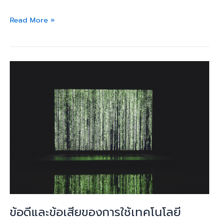
Read More »
ข้อดี
และ
ข้อ
เสีย
ของ
การ
ใช้
เทคโนโลยี
responsive
design
ใน
การ
ข้อดีและข้อเสียของการใช้เทคโนโลยี