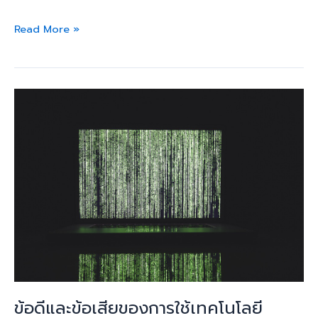
Read More »
ข้อดี
และ
ข้อ
เสีย
ของ
การ
ใช้
เทคโนโลยี
responsive
design
ใน
การ
ข้อดีและข้อเสียของการใช้เทคโนโลยี