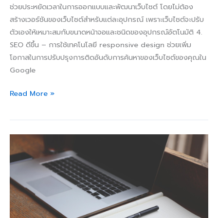
ช่วยประหยัดเวลาในการออกแบบและพัฒนาเว็บไซต์ โดยไม่ต้อง
สร้างเวอร์ชันของเว็บไซต์สำหรับแต่ละอุปกรณ์ เพราะเว็บไซต์จะปรับ
ตัวเองให้เหมาะสมกับขนาดหน้าจอและชนิดของอุปกรณ์อัตโนมัติ 4.
SEO ดีขึ้น – การใช้เทคโนโลยี responsive design ช่วยเพิ่ม
โอกาสในการปรับปรุงการติดอันดับการค้นหาของเว็บไซต์ของคุณใน
Google
Read More »
เทคนิค
การ
ออกแบบ
เว็บไซต์
สำหรับ
ธุรกิจ
ไม่