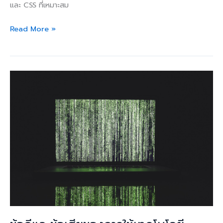
และ CSS ที่เหมาะสม
Read More »
ข้อดี
และ
ข้อ
เสีย
ของ
การ
ใช้
เทคโนโลยี
responsive
design
ใน
การ