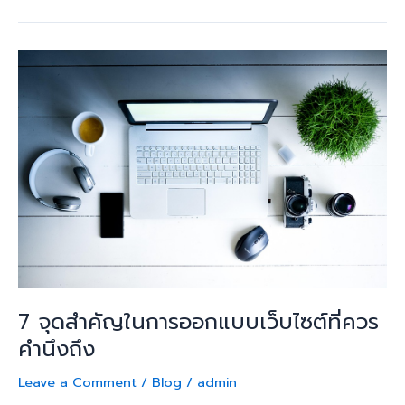
7
จุด
สำคัญ
ใน
การ
ออกแบบ
เว็บไซต์
ที่
ควร
คำนึง
ถึง
7 จุดสำคัญในการออกแบบเว็บไซต์ที่ควร
คำนึงถึง
Leave a Comment
/
Blog
/
admin