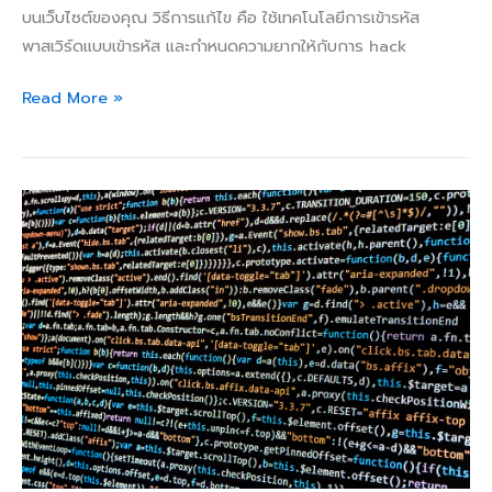
บนเว็บไซต์ของคุณ วิธีการแก้ไข คือ ใช้เทคโนโลยีการเข้ารหัส
พาสเวิร์ดแบบเข้ารหัส และกำหนดความยากให้กับการ hack
Read More »
การ
ใช้
งาน
Google
Analytics
เพื่อ
ติดตาม
ผล
ประกอบ
การ
เว็บไซต์